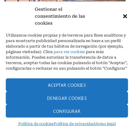
Gestionar el
consentimiento de las
cookies
Aviso legal
|
Política de privacidad
|
Cookies
Utilizamos cookies propias y de terceros para fines analíticos y
Ctra. A-3132, De Aguilar a A-318 por Moriles km 15,5 M.I. (Córdoba)
para mostrarte publicidad personalizada en base a un perfil
España
elaborado a partir de tus hábitos de navegación (por ejemplo,
COORDENADAS: Latitud: 37,40 – Longitud -04,58 | Telf. + 34 957 51
páginas visitadas). Clica
para ver cookies
para más
30 68
información. Puedes autorizar la transferencia de datos a
info@infrico.com Infrico SL 2026©. Diseñado por
Babait Technology
terceros, aceptar todas las cookies pulsando el botón “Aceptar”,
configurarlas o rechazar su uso pulsando el botón “Configurar”
ACEPTAR COOKIES
DENEGAR COOKIES
CONFIGURAR
Política de cookies
Política de privacidad
Aviso legal