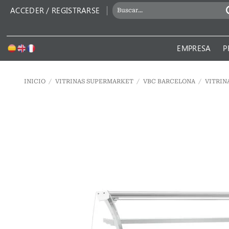
Saltar
BUSCAR
ACCEDER / REGISTRARSE
al
POR:
contenido
EMPRESA
P
INICIO
/
VITRINAS SUPERMARKET
/
VBC BARCELONA
/
VITRIN