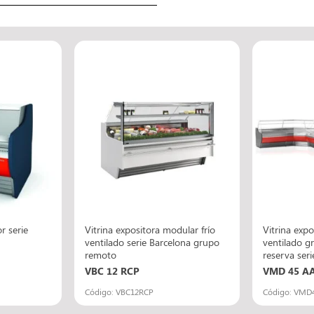
r serie
Vitrina expositora modular frío
Vitrina expo
ventilado serie Barcelona grupo
ventilado g
remoto
reserva ser
VBC 12 RCP
VMD 45 AA
Código: VBC12RCP
Código: VMD