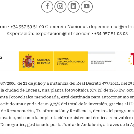
com · +34 957 59 51 00 Comercio Nacional: depcomercial@infrico
Exportación: exportacion@infrico.com · +34 957 51 03 03
/2006, de 21 de julio y a instancia del Real Decreto 477/2021, del 29 
 la ciudad de Lucena, una planta fotovoltaica (C7:I1) de 1280 Kw, oc
planta Fotovoltaica mencionada, está destinada para autoconsumo 
recibido una ayuda de un 9,75% del total de la inversión, gracias al 
 de Recuperación, Trasformación y Resiliencia, dentro del programa
vable, así como la implantación de sistemas térmicos renovables en 
o Demográfico, gestionado por la Junta de Andalucía, a través de la A