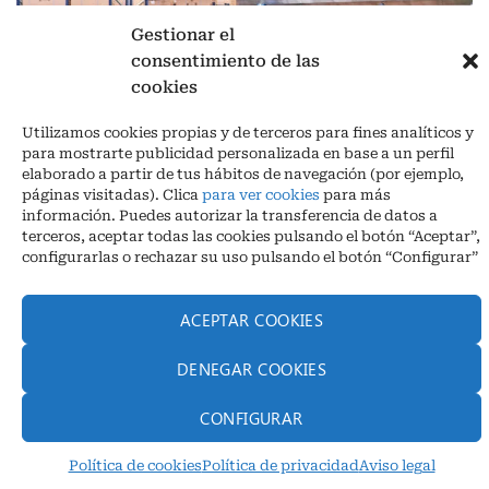
Gestionar el
consentimiento de las
cookies
Aviso legal
|
Política de privacidad
|
Cookies
Utilizamos cookies propias y de terceros para fines analíticos y
Ctra. A-3132, De Aguilar a A-318 por Moriles km 15,5 M.I. (Córdoba)
para mostrarte publicidad personalizada en base a un perfil
España
elaborado a partir de tus hábitos de navegación (por ejemplo,
COORDENADAS: Latitud: 37,40 – Longitud -04,58 | Telf. + 34 957 51
páginas visitadas). Clica
para ver cookies
para más
30 68
información. Puedes autorizar la transferencia de datos a
info@infrico.com Infrico SL 2026©. Diseñado por
Babait Technology
terceros, aceptar todas las cookies pulsando el botón “Aceptar”,
configurarlas o rechazar su uso pulsando el botón “Configurar”
ACEPTAR COOKIES
DENEGAR COOKIES
CONFIGURAR
Política de cookies
Política de privacidad
Aviso legal