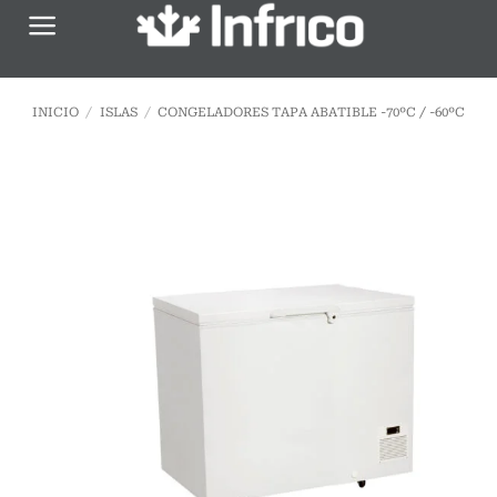
Saltar
al
contenido
INICIO
/
ISLAS
/
CONGELADORES TAPA ABATIBLE -70ºC / -60ºC