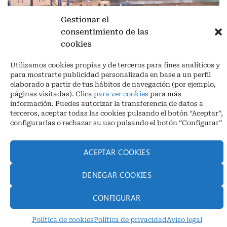
Gestionar el
consentimiento de las
cookies
Aviso legal
|
Política de privacidad
|
Cookies
Utilizamos cookies propias y de terceros para fines analíticos y
Ctra. A-3132, De Aguilar a A-318 por Moriles km 15,5 M.I. (Córdoba)
para mostrarte publicidad personalizada en base a un perfil
España
elaborado a partir de tus hábitos de navegación (por ejemplo,
COORDENADAS: Latitud: 37,40 – Longitud -04,58 | Telf. + 34 957 51
páginas visitadas). Clica
para ver cookies
para más
30 68
información. Puedes autorizar la transferencia de datos a
info@infrico.com Infrico SL 2026©. Diseñado por
Babait Technology
terceros, aceptar todas las cookies pulsando el botón “Aceptar”,
configurarlas o rechazar su uso pulsando el botón “Configurar”
ACEPTAR COOKIES
DENEGAR COOKIES
CONFIGURAR
Política de cookies
Política de privacidad
Aviso legal