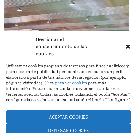
Gestionar el
consentimiento de las
cookies
Aviso legal
|
Política de privacidad
|
Cookies
Utilizamos cookies propias y de terceros para fines analíticos y
para mostrarte publicidad personalizada en base a un perfil
Ctra. A-3132, De Aguilar a A-318 por Moriles km 15,5 M.I. (Córdoba)
elaborado a partir de tus hábitos de navegación (por ejemplo,
España
páginas visitadas). Clica
para ver cookies
para más
COORDENADAS: Latitud: 37,40 – Longitud -04,58 | Telf. + 34 957 51
información. Puedes autorizar la transferencia de datos a
30 68
terceros, aceptar todas las cookies pulsando el botón “Aceptar”,
info@infrico.com Infrico SL 2026©. Diseñado por
Babait Technology
configurarlas o rechazar su uso pulsando el botón “Configurar”
ACEPTAR COOKIES
DENEGAR COOKIES