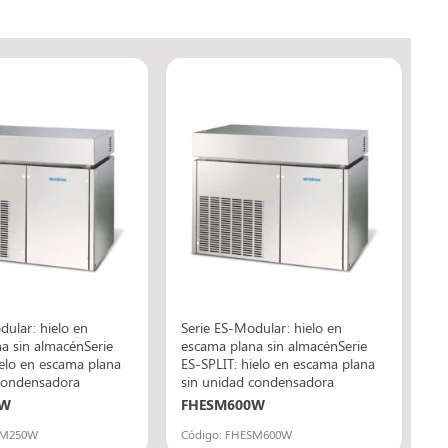
dular: hielo en
Serie ES-Modular: hielo en
a sin almacénSerie
escama plana sin almacénSerie
ielo en escama plana
ES-SPLIT: hielo en escama plana
 condensadora
sin unidad condensadora
0W
FHESM600W
SM250W
Código: FHESM600W