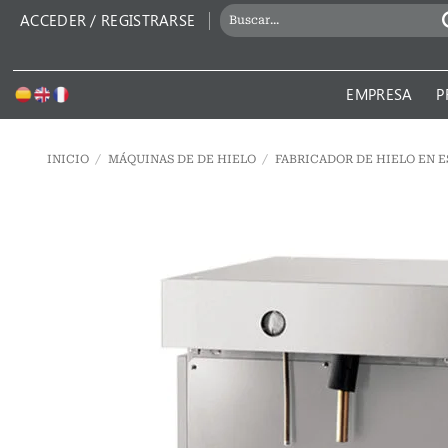
Saltar
BUSCAR
ACCEDER / REGISTRARSE
al
POR:
contenido
EMPRESA
P
INICIO
/
MÁQUINAS DE DE HIELO
/
FABRICADOR DE HIELO EN 