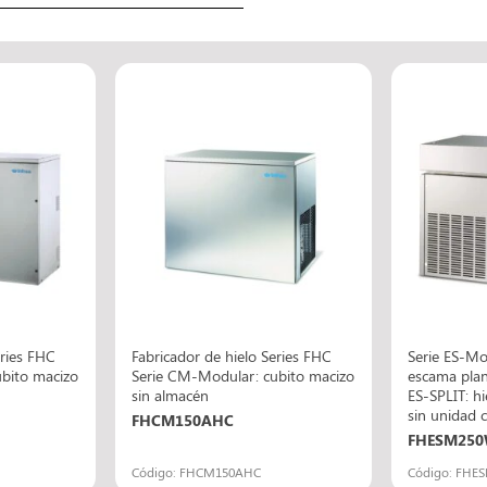
eries FHC
Fabricador de hielo Series FHC
Serie ES-Mo
bito macizo
Serie CM-Modular: cubito macizo
escama plan
sin almacén
ES-SPLIT: h
sin unidad
FHCM150AHC
FHESM25
Código: FHCM150AHC
Código: FHE