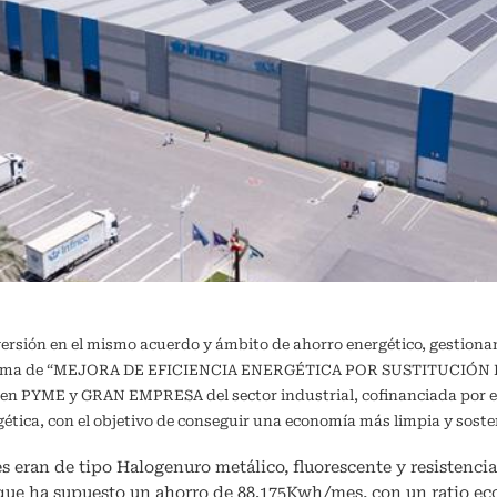
versión en el mismo acuerdo y ámbito de ahorro energético, gestiona
ograma de “MEJORA DE EFICIENCIA ENERGÉTICA POR SUSTITUCIÓN DE
a en PYME y GRAN EMPRESA del sector industrial, cofinanciada por e
ergética, con el objetivo de conseguir una economía más limpia y 
s eran de tipo Halogenuro metálico, fluorescente y resistencia 
 que ha supuesto un ahorro de 88.175Kwh/mes, con un ratio e