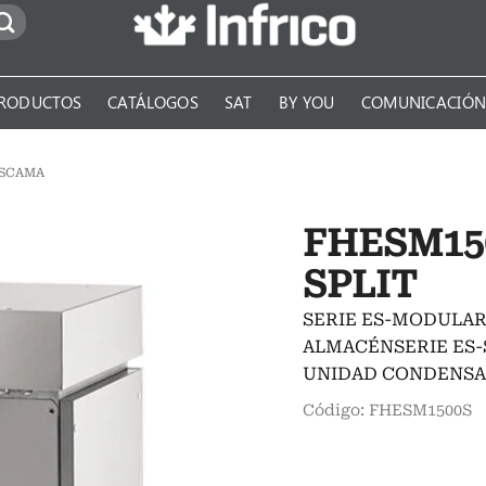
RODUCTOS
CATÁLOGOS
SAT
BY YOU
COMUNICACIÓ
ESCAMA
FHESM15
SPLIT
SERIE ES-MODULAR
ALMACÉNSERIE ES-S
UNIDAD CONDENS
Código: FHESM1500S