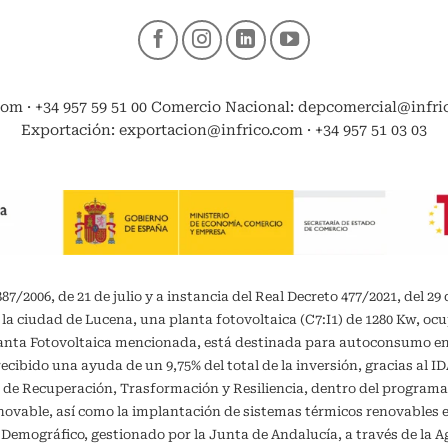
com · +34 957 59 51 00 Comercio Nacional: depcomercial@infrico
Exportación: exportacion@infrico.com · +34 957 51 03 03
/2006, de 21 de julio y a instancia del Real Decreto 477/2021, del 29 
 la ciudad de Lucena, una planta fotovoltaica (C7:I1) de 1280 Kw, oc
planta Fotovoltaica mencionada, está destinada para autoconsumo 
recibido una ayuda de un 9,75% del total de la inversión, gracias al 
 de Recuperación, Trasformación y Resiliencia, dentro del programa
vable, así como la implantación de sistemas térmicos renovables en 
o Demográfico, gestionado por la Junta de Andalucía, a través de la A