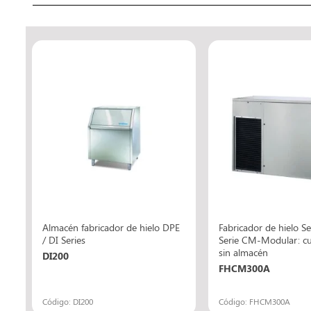
Almacén fabricador de hielo DPE
Fabricador de hielo S
/ DI Series
Serie CM-Modular: cu
a
sin almacén
DI200
FHCM300A
Código: DI200
Código: FHCM300A