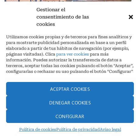
Gestionar el
consentimiento de las
cookies
Aviso legal
|
Política de privacidad
|
Cookies
Utilizamos cookies propias y de terceros para fines analíticos y
Ctra. A-3132, De Aguilar a A-318 por Moriles km 15,5 M.I. (Córdoba)
para mostrarte publicidad personalizada en base a un perfil
España
elaborado a partir de tus hábitos de navegación (por ejemplo,
COORDENADAS: Latitud: 37,40 – Longitud -04,58 | Telf. + 34 957 51
páginas visitadas). Clica
para ver cookies
para más
30 68
información. Puedes autorizar la transferencia de datos a
info@infrico.com Infrico SL 2026©. Diseñado por
Babait Technology
terceros, aceptar todas las cookies pulsando el botón “Aceptar”,
configurarlas o rechazar su uso pulsando el botón “Configurar”
ACEPTAR COOKIES
DENEGAR COOKIES
CONFIGURAR
Política de cookies
Política de privacidad
Aviso legal