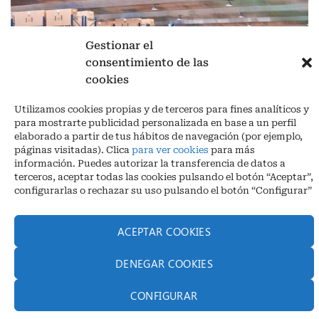
Gestionar el
consentimiento de las
cookies
Aviso legal
|
Política de privacidad
|
Cookies
Utilizamos cookies propias y de terceros para fines analíticos y
Ctra. A-3132, De Aguilar a A-318 por Moriles km 15,5 M.I. (Córdoba)
para mostrarte publicidad personalizada en base a un perfil
España
elaborado a partir de tus hábitos de navegación (por ejemplo,
COORDENADAS: Latitud: 37,40 – Longitud -04,58 | Telf. + 34 957 51
páginas visitadas). Clica
para ver cookies
para más
30 68
información. Puedes autorizar la transferencia de datos a
info@infrico.com Infrico SL 2026©. Diseñado por
Babait Technology
terceros, aceptar todas las cookies pulsando el botón “Aceptar”,
configurarlas o rechazar su uso pulsando el botón “Configurar”
ACEPTAR COOKIES
DENEGAR COOKIES
CONFIGURAR