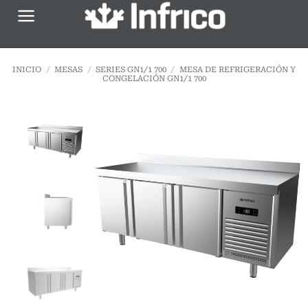
Saltar
al
contenido
INICIO
/
MESAS
/
SERIES GN1/1 700
/
MESA DE REFRIGERACIÓN Y
CONGELACIÓN GN1/1 700