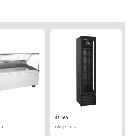
SF 160
15P
Código: SF160