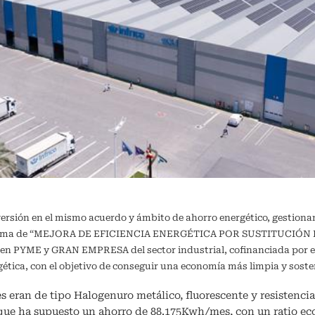
versión en el mismo acuerdo y ámbito de ahorro energético, gestiona
ograma de “MEJORA DE EFICIENCIA ENERGÉTICA POR SUSTITUCIÓN DE
a en PYME y GRAN EMPRESA del sector industrial, cofinanciada por e
ergética, con el objetivo de conseguir una economía más limpia y 
s eran de tipo Halogenuro metálico, fluorescente y resistencia 
 que ha supuesto un ahorro de 88.175Kwh/mes, con un ratio e