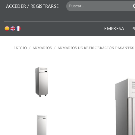
Saltar
BUSCAR
ACCEDER / REGISTRARSE
al
POR:
contenido
EMPRESA
P
INICIO
/
ARMARIOS
/
ARMARIOS DE REFRIGERACIÓN PASANTES 