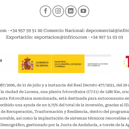
com · +34 957 59 51 00 Comercio Nacional: depcomercial@infrico
Exportación: exportacion@infrico.com · +34 957 51 03 03
/2006, de 21 de julio y a instancia del Real Decreto 477/2021, del 29 
 la ciudad de Lucena, una planta fotovoltaica (C7:I1) de 1280 Kw, oc
planta Fotovoltaica mencionada, está destinada para autoconsumo 
recibido una ayuda de un 9,75% del total de la inversión, gracias al 
 de Recuperación, Trasformación y Resiliencia, dentro del programa
vable, así como la implantación de sistemas térmicos renovables en 
o Demográfico, gestionado por la Junta de Andalucía, a través de la A