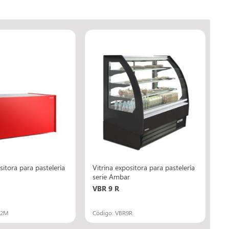
sitora para pastelería
Vitrina expositora para pastelería
serie Ambar
VBR 9 R
12M
Código: VBR9R