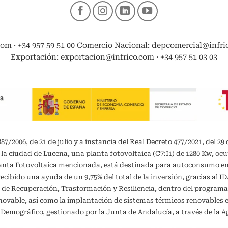
com · +34 957 59 51 00 Comercio Nacional: depcomercial@infrico
Exportación: exportacion@infrico.com · +34 957 51 03 03
/2006, de 21 de julio y a instancia del Real Decreto 477/2021, del 29 
 la ciudad de Lucena, una planta fotovoltaica (C7:I1) de 1280 Kw, oc
planta Fotovoltaica mencionada, está destinada para autoconsumo 
recibido una ayuda de un 9,75% del total de la inversión, gracias al 
 de Recuperación, Trasformación y Resiliencia, dentro del programa
vable, así como la implantación de sistemas térmicos renovables en 
o Demográfico, gestionado por la Junta de Andalucía, a través de la A