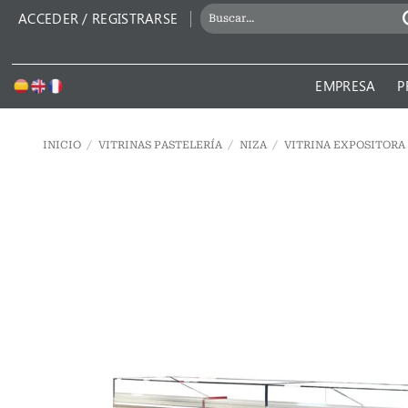
Saltar
BUSCAR
ACCEDER / REGISTRARSE
al
POR:
contenido
EMPRESA
P
INICIO
/
VITRINAS PASTELERÍA
/
NIZA
/
VITRINA EXPOSITORA