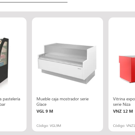
a pastelería
Mueble caja mostrador serie
Vitrina expo
bar
Glace
serie Niza
VGL 9 M
VNZ 12 M
Código: VGL9M
Código: VNZ