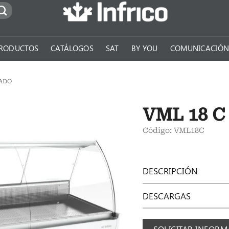
RODUCTOS
CATÁLOGOS
SAT
BY YOU
COMUNICACIÓ
CADO
VML 18 C
Código: VML18C
DESCRIPCIÓN
DESCARGAS
SOLICITAR INFOR