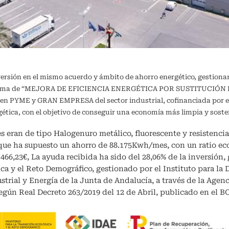
versión en el mismo acuerdo y ámbito de ahorro energético, gestiona
ograma de “MEJORA DE EFICIENCIA ENERGÉTICA POR SUSTITUCIÓN DE
a en PYME y GRAN EMPRESA del sector industrial, cofinanciada por e
ergética, con el objetivo de conseguir una economía más limpia y 
s eran de tipo Halogenuro metálico, fluorescente y resistencia 
 que ha supuesto un ahorro de 88.175Kwh/mes, con un ratio e
0.466,23€, La ayuda recibida ha sido del 28,06% de la inversión
ca y el Reto Demográfico, gestionado por el Instituto para la 
ustrial y Energía de la Junta de Andalucía, a través de la Age
gún Real Decreto 263/2019 del 12 de Abril, publicado en el BO