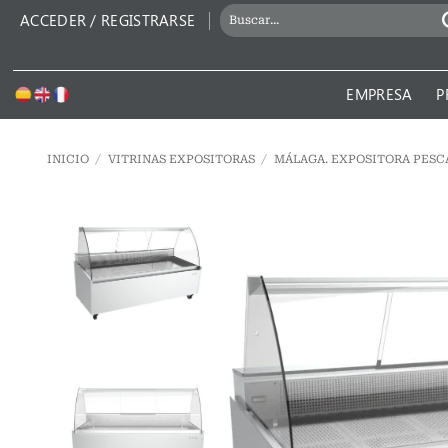
Saltar
BUSCAR
ACCEDER / REGISTRARSE
al
POR:
contenido
EMPRESA
P
INICIO
/
VITRINAS EXPOSITORAS
/
MÁLAGA. EXPOSITORA PES