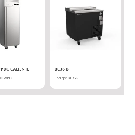
PDC CALIENTE
BC36 B
701WPDC
Código: BC36B