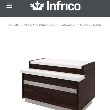
Saltar
al
contenido
INICIO
/
VITRINAS PASTELERÍA
/
MAGNUS
/
MUEBLE CAJA