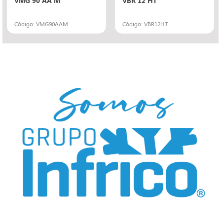
Código: VMG90AAM
Código: VBR12HT