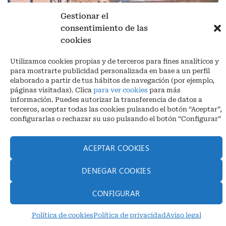
Gestionar el
consentimiento de las
cookies
Aviso legal
|
Política de privacidad
|
Cookies
Utilizamos cookies propias y de terceros para fines analíticos y
Ctra. A-3132, De Aguilar a A-318 por Moriles km 15,5 M.I. (Córdoba)
para mostrarte publicidad personalizada en base a un perfil
España
elaborado a partir de tus hábitos de navegación (por ejemplo,
COORDENADAS: Latitud: 37,40 – Longitud -04,58 | Telf. + 34 957 51
páginas visitadas). Clica
para ver cookies
para más
30 68
información. Puedes autorizar la transferencia de datos a
info@infrico.com Infrico SL 2026©. Diseñado por
Babait Technology
terceros, aceptar todas las cookies pulsando el botón “Aceptar”,
configurarlas o rechazar su uso pulsando el botón “Configurar”
ACEPTAR COOKIES
DENEGAR COOKIES
CONFIGURAR
Política de cookies
Política de privacidad
Aviso legal