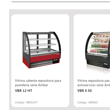
ía
Vitrina caliente expositora para
Vitrina expositora par
pastelería serie Ambar
autoservicio serie Am
VBR 12 HT
VBR 6 SS
Código: VBR12HT
Código: VBR6SS