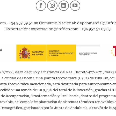
com · +34 957 59 51 00 Comercio Nacional: depcomercial@infrico
Exportación: exportacion@infrico.com · +34 957 51 03 03
/2006, de 21 de julio y a instancia del Real Decreto 477/2021, del 29 
 la ciudad de Lucena, una planta fotovoltaica (C7:I1) de 1280 Kw, oc
planta Fotovoltaica mencionada, está destinada para autoconsumo 
recibido una ayuda de un 9,75% del total de la inversión, gracias al 
 de Recuperación, Trasformación y Resiliencia, dentro del programa
vable, así como la implantación de sistemas térmicos renovables en 
o Demográfico, gestionado por la Junta de Andalucía, a través de la A