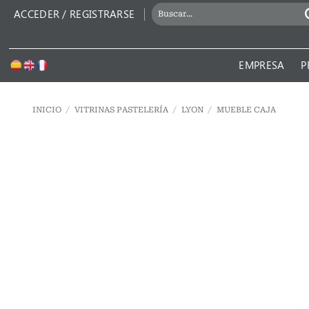
Saltar
BUSCAR
ACCEDER / REGISTRARSE
al
POR:
contenido
EMPRESA
P
INICIO
/
VITRINAS PASTELERÍA
/
LYON
/
MUEBLE CAJA