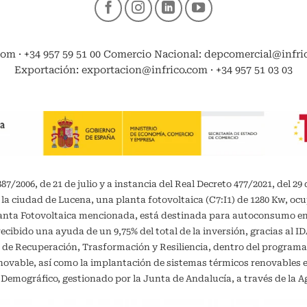
com · +34 957 59 51 00 Comercio Nacional: depcomercial@infrico
Exportación: exportacion@infrico.com · +34 957 51 03 03
/2006, de 21 de julio y a instancia del Real Decreto 477/2021, del 29 
 la ciudad de Lucena, una planta fotovoltaica (C7:I1) de 1280 Kw, oc
planta Fotovoltaica mencionada, está destinada para autoconsumo 
recibido una ayuda de un 9,75% del total de la inversión, gracias al 
 de Recuperación, Trasformación y Resiliencia, dentro del programa
vable, así como la implantación de sistemas térmicos renovables en 
o Demográfico, gestionado por la Junta de Andalucía, a través de la A