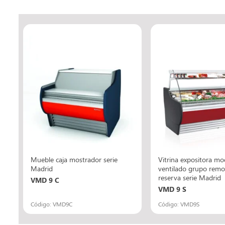
Mueble caja mostrador serie
Vitrina expositora mod
Madrid
ventilado grupo remo
reserva serie Madrid
VMD 9 C
VMD 9 S
Código: VMD9C
Código: VMD9S