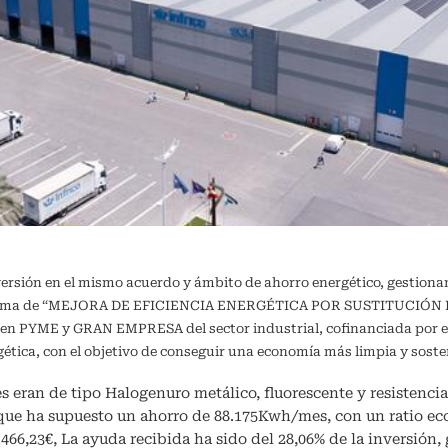
versión en el mismo acuerdo y ámbito de ahorro energético, gestiona
ograma de “MEJORA DE EFICIENCIA ENERGÉTICA POR SUSTITUCIÓN DE
a en PYME y GRAN EMPRESA del sector industrial, cofinanciada por e
ergética, con el objetivo de conseguir una economía más limpia y 
s eran de tipo Halogenuro metálico, fluorescente y resistencia 
 que ha supuesto un ahorro de 88.175Kwh/mes, con un ratio e
0.466,23€, La ayuda recibida ha sido del 28,06% de la inversión