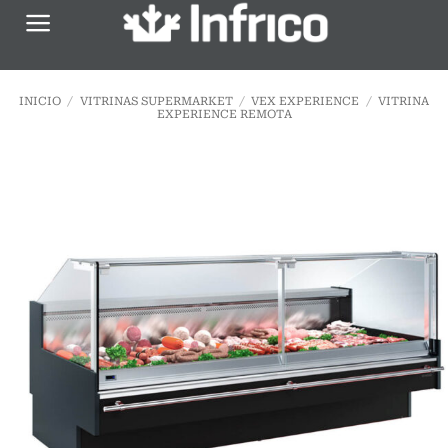
Saltar
al
contenido
INICIO
/
VITRINAS SUPERMARKET
/
VEX EXPERIENCE
/
VITRINA
EXPERIENCE REMOTA