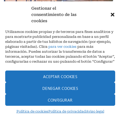
Gestionar el
consentimiento de las
cookies
Aviso legal
|
Política de privacidad
|
Cookies
Utilizamos cookies propias y de terceros para fines analíticos y
Ctra. A-3132, De Aguilar a A-318 por Moriles km 15,5 M.I. (Córdoba)
para mostrarte publicidad personalizada en base a un perfil
España
elaborado a partir de tus hábitos de navegación (por ejemplo,
COORDENADAS: Latitud: 37,40 – Longitud -04,58 | Telf. + 34 957 51
páginas visitadas). Clica
para ver cookies
para más
30 68
información. Puedes autorizar la transferencia de datos a
info@infrico.com Infrico SL 2026©. Diseñado por
Babait Technology
terceros, aceptar todas las cookies pulsando el botón “Aceptar”,
configurarlas o rechazar su uso pulsando el botón “Configurar”
ACEPTAR COOKIES
DENEGAR COOKIES
CONFIGURAR
Política de cookies
Política de privacidad
Aviso legal