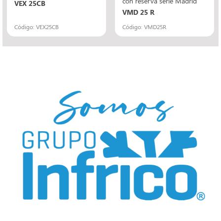
con reserva serie Madrid
VEX 25CB
VMD 25 R
Código: VEX25CB
Código: VMD25R