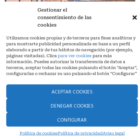
Gestionar el
consentimiento de las
cookies
Aviso legal
|
Política de privacidad
|
Cookies
Utilizamos cookies propias y de terceros para fines analíticos y
Ctra. A-3132, De Aguilar a A-318 por Moriles km 15,5 M.I. (Córdoba)
para mostrarte publicidad personalizada en base a un perfil
España
elaborado a partir de tus hábitos de navegación (por ejemplo,
COORDENADAS: Latitud: 37,40 – Longitud -04,58 | Telf. + 34 957 51
páginas visitadas). Clica
para ver cookies
para más
30 68
información. Puedes autorizar la transferencia de datos a
info@infrico.com Infrico SL 2026©. Diseñado por
Babait Technology
terceros, aceptar todas las cookies pulsando el botón “Aceptar”,
configurarlas o rechazar su uso pulsando el botón “Configurar”
ACEPTAR COOKIES
DENEGAR COOKIES
CONFIGURAR
Política de cookies
Política de privacidad
Aviso legal