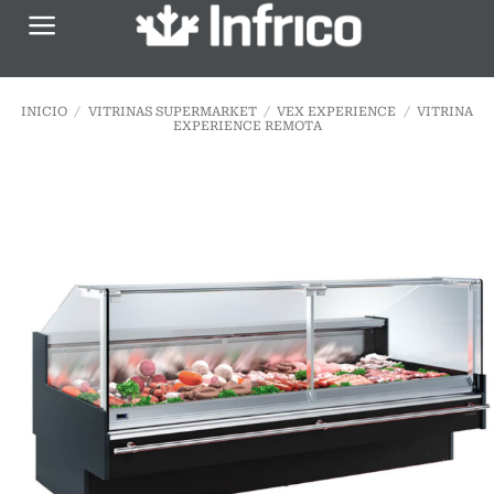
Saltar
al
contenido
INICIO
/
VITRINAS SUPERMARKET
/
VEX EXPERIENCE
/
VITRINA
EXPERIENCE REMOTA