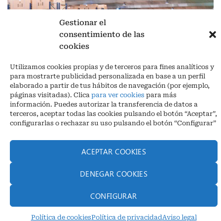
Gestionar el
consentimiento de las
cookies
Aviso legal
|
Política de privacidad
|
Cookies
Utilizamos cookies propias y de terceros para fines analíticos y
Ctra. A-3132, De Aguilar a A-318 por Moriles km 15,5 M.I. (Córdoba)
para mostrarte publicidad personalizada en base a un perfil
España
elaborado a partir de tus hábitos de navegación (por ejemplo,
COORDENADAS: Latitud: 37,40 – Longitud -04,58 | Telf. + 34 957 51
páginas visitadas). Clica
para ver cookies
para más
30 68
información. Puedes autorizar la transferencia de datos a
info@infrico.com Infrico SL 2026©. Diseñado por
Babait Technology
terceros, aceptar todas las cookies pulsando el botón “Aceptar”,
configurarlas o rechazar su uso pulsando el botón “Configurar”
ACEPTAR COOKIES
DENEGAR COOKIES
CONFIGURAR
Política de cookies
Política de privacidad
Aviso legal