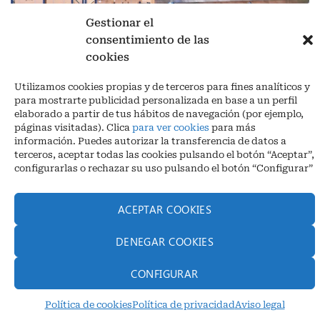
Gestionar el
consentimiento de las
cookies
Aviso legal
|
Política de privacidad
|
Cookies
Utilizamos cookies propias y de terceros para fines analíticos y
Ctra. A-3132, De Aguilar a A-318 por Moriles km 15,5 M.I. (Córdoba)
para mostrarte publicidad personalizada en base a un perfil
España
elaborado a partir de tus hábitos de navegación (por ejemplo,
COORDENADAS: Latitud: 37,40 – Longitud -04,58 | Telf. + 34 957 51
páginas visitadas). Clica
para ver cookies
para más
30 68
información. Puedes autorizar la transferencia de datos a
info@infrico.com Infrico SL 2026©. Diseñado por
Babait Technology
terceros, aceptar todas las cookies pulsando el botón “Aceptar”,
configurarlas o rechazar su uso pulsando el botón “Configurar”
ACEPTAR COOKIES
DENEGAR COOKIES
CONFIGURAR
Política de cookies
Política de privacidad
Aviso legal