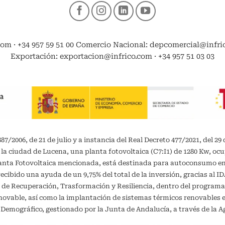
com · +34 957 59 51 00 Comercio Nacional: depcomercial@infrico
Exportación: exportacion@infrico.com · +34 957 51 03 03
/2006, de 21 de julio y a instancia del Real Decreto 477/2021, del 29 
 la ciudad de Lucena, una planta fotovoltaica (C7:I1) de 1280 Kw, oc
planta Fotovoltaica mencionada, está destinada para autoconsumo 
recibido una ayuda de un 9,75% del total de la inversión, gracias al 
 de Recuperación, Trasformación y Resiliencia, dentro del programa
vable, así como la implantación de sistemas térmicos renovables en 
o Demográfico, gestionado por la Junta de Andalucía, a través de la A