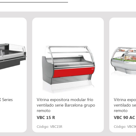
 Series
Vitrina expositora modular frío
Vitrina expo
ventilado serie Barcelona grupo
ventilado s
remoto
remoto
VBC 15 R
VBC 90 AC
Código: VBC15R
Código: VBC