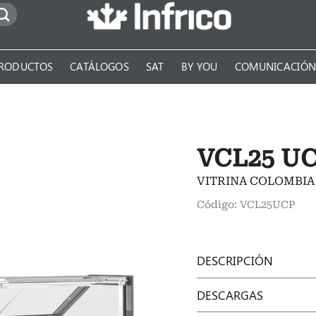
RODUCTOS
CATÁLOGOS
SAT
BY YOU
COMUNICACIÓ
VCL25 U
VITRINA COLOMBI
Código: VCL25UCP
DESCRIPCIÓN
DESCARGAS