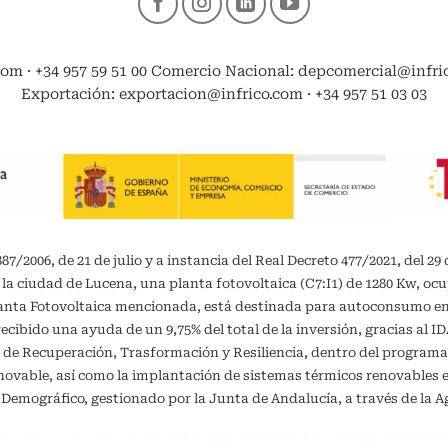
com · +34 957 59 51 00 Comercio Nacional: depcomercial@infrico
Exportación: exportacion@infrico.com · +34 957 51 03 03
/2006, de 21 de julio y a instancia del Real Decreto 477/2021, del 29 
 la ciudad de Lucena, una planta fotovoltaica (C7:I1) de 1280 Kw, oc
planta Fotovoltaica mencionada, está destinada para autoconsumo 
recibido una ayuda de un 9,75% del total de la inversión, gracias al 
 de Recuperación, Trasformación y Resiliencia, dentro del programa
vable, así como la implantación de sistemas térmicos renovables en 
o Demográfico, gestionado por la Junta de Andalucía, a través de la A