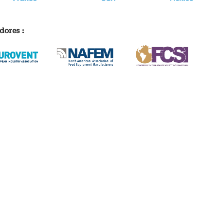
dores :