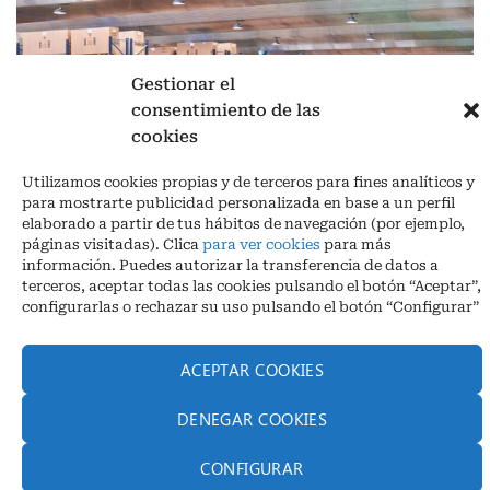
Gestionar el
consentimiento de las
cookies
Aviso legal
|
Política de privacidad
|
Cookies
Utilizamos cookies propias y de terceros para fines analíticos y
Ctra. A-3132, De Aguilar a A-318 por Moriles km 15,5 M.I. (Córdoba)
para mostrarte publicidad personalizada en base a un perfil
España
elaborado a partir de tus hábitos de navegación (por ejemplo,
COORDENADAS: Latitud: 37,40 – Longitud -04,58 | Telf. + 34 957 51
páginas visitadas). Clica
para ver cookies
para más
30 68
información. Puedes autorizar la transferencia de datos a
info@infrico.com Infrico SL 2026©. Diseñado por
Babait Technology
terceros, aceptar todas las cookies pulsando el botón “Aceptar”,
configurarlas o rechazar su uso pulsando el botón “Configurar”
ACEPTAR COOKIES
DENEGAR COOKIES
CONFIGURAR