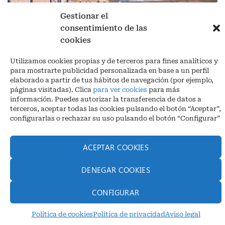
Gestionar el
consentimiento de las
cookies
Aviso legal
|
Política de privacidad
|
Cookies
Utilizamos cookies propias y de terceros para fines analíticos y
Ctra. A-3132, De Aguilar a A-318 por Moriles km 15,5 M.I. (Córdoba)
para mostrarte publicidad personalizada en base a un perfil
España
elaborado a partir de tus hábitos de navegación (por ejemplo,
COORDENADAS: Latitud: 37,40 – Longitud -04,58 | Telf. + 34 957 51
páginas visitadas). Clica
para ver cookies
para más
30 68
información. Puedes autorizar la transferencia de datos a
info@infrico.com Infrico SL 2026©. Diseñado por
Babait Technology
terceros, aceptar todas las cookies pulsando el botón “Aceptar”,
configurarlas o rechazar su uso pulsando el botón “Configurar”
ACEPTAR COOKIES
DENEGAR COOKIES
CONFIGURAR
Política de cookies
Política de privacidad
Aviso legal