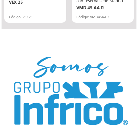
con reserva serie Madrid
VEX 25
VMD 45 AA R
Código: VEX25
Código: VMD45AAR