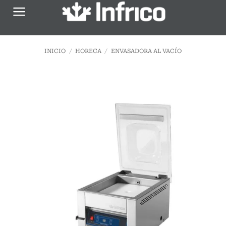
Saltar
al
contenido
INICIO
/
HORECA
/
ENVASADORA AL VACÍO