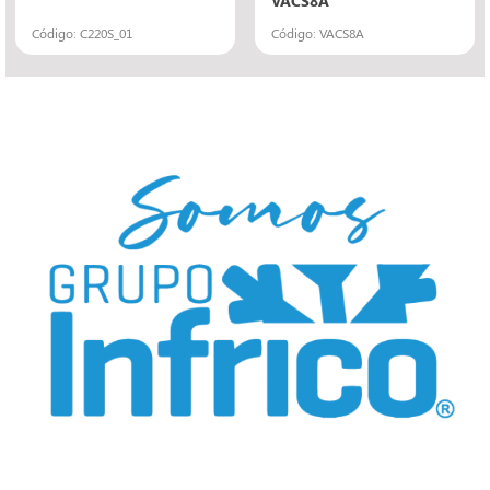
Código: C220S_01
Código: VACS8A