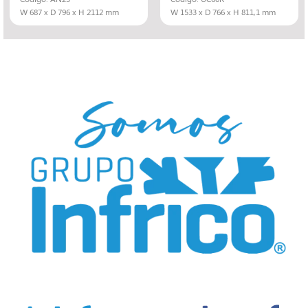
W 687 x D 796 x H 2112 mm
W 1533 x D 766 x H 811,1 mm