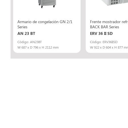
Armario de congelación GN 2/1
Frente mostrador ref
Series
BACK BAR Series
AN 23 BT
ERV 36 II SD
Código: AN23BT
Código: ERV36IISD
W 687 x D 796 x H 2112 mm
W 922 x D 604 x H 877 m