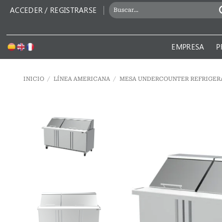
Saltar
BUSCAR
ACCEDER / REGISTRARSE
al
POR:
contenido
EMPRESA
P
INICIO
/
LÍNEA AMERICANA
/
MESA UNDERCOUNTER REFRIGER