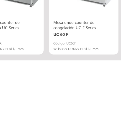
counter de
Mesa undercounter de
n UC Series
congelación UC F Series
UC 60 F
R
Código: UC60F
66 x H 811,1 mm
W 1533 x D 766 x H 811,1 mm