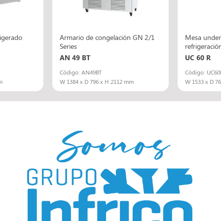
rigerado
Armario de congelación GN 2/1
Mesa under
Series
refrigeració
AN 49 BT
UC 60 R
Código: AN49BT
Código: UC60
m
W 1384 x D 796 x H 2112 mm
W 1533 x D 7