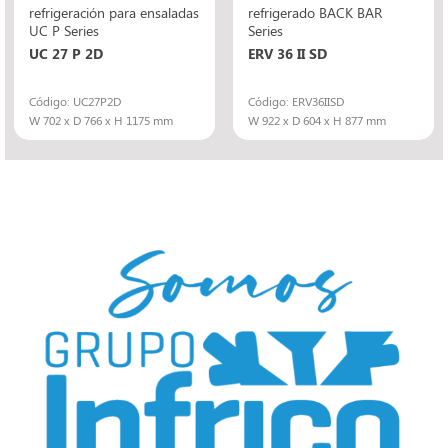
refrigeración para ensaladas
refrigerado BACK BAR
UC P Series
Series
UC 27 P 2D
ERV 36 II SD
Código: UC27P2D
Código: ERV36IISD
W 702 x D 766 x H 1175 mm
W 922 x D 604 x H 877 mm