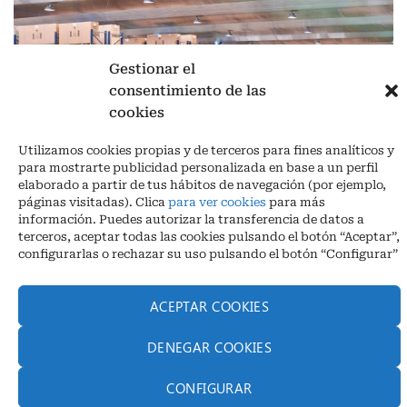
Gestionar el
consentimiento de las
cookies
Aviso legal
|
Política de privacidad
|
Cookies
Utilizamos cookies propias y de terceros para fines analíticos y
Ctra. A-3132, De Aguilar a A-318 por Moriles km 15,5 M.I. (Córdoba)
para mostrarte publicidad personalizada en base a un perfil
España
elaborado a partir de tus hábitos de navegación (por ejemplo,
COORDENADAS: Latitud: 37,40 – Longitud -04,58 | Telf. + 34 957 51
páginas visitadas). Clica
para ver cookies
para más
30 68
información. Puedes autorizar la transferencia de datos a
info@infrico.com Infrico SL 2026©. Diseñado por
Babait Technology
terceros, aceptar todas las cookies pulsando el botón “Aceptar”,
configurarlas o rechazar su uso pulsando el botón “Configurar”
ACEPTAR COOKIES
DENEGAR COOKIES
CONFIGURAR