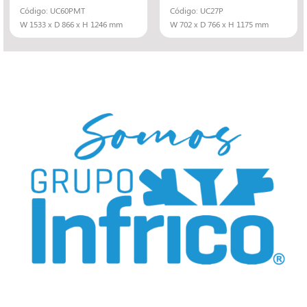
Código: UC60PMT
Código: UC27P
W 1533 x D 866 x H 1246 mm
W 702 x D 766 x H 1175 mm