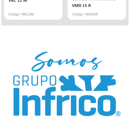
VMD 15 R
Código: VBC12M
Código: VMD15R