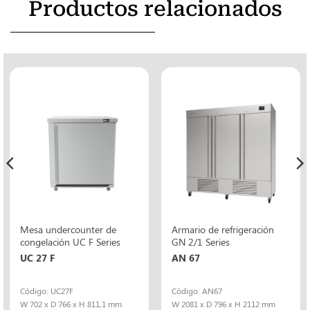
Productos relacionados
Mesa undercounter de
Armario de refrigeración
congelación UC F Series
GN 2/1 Series
UC 27 F
AN 67
Código: UC27F
Código: AN67
W 702 x D 766 x H 811,1 mm
W 2081 x D 796 x H 2112 mm