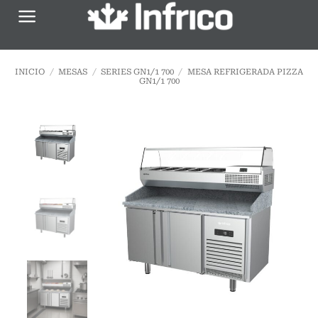
Saltar
al
contenido
INICIO
/
MESAS
/
SERIES GN1/1 700
/
MESA REFRIGERADA PIZZA
GN1/1 700