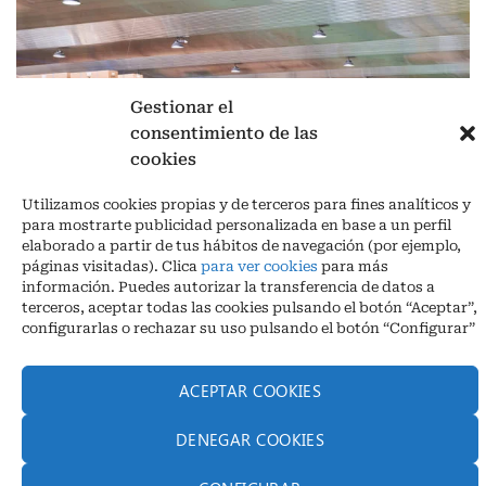
Gestionar el
consentimiento de las
cookies
Aviso legal
|
Política de privacidad
|
Cookies
Utilizamos cookies propias y de terceros para fines analíticos y
para mostrarte publicidad personalizada en base a un perfil
Ctra. A-3132, De Aguilar a A-318 por Moriles km 15,5 M.I. (Córdoba)
elaborado a partir de tus hábitos de navegación (por ejemplo,
España
páginas visitadas). Clica
para ver cookies
para más
COORDENADAS: Latitud: 37,40 – Longitud -04,58 | Telf. + 34 957 51
información. Puedes autorizar la transferencia de datos a
30 68
terceros, aceptar todas las cookies pulsando el botón “Aceptar”,
info@infrico.com Infrico SL 2026©. Diseñado por
Babait Technology
configurarlas o rechazar su uso pulsando el botón “Configurar”
ACEPTAR COOKIES
DENEGAR COOKIES