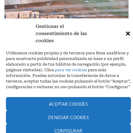
Gestionar el
consentimiento de las
cookies
Aviso legal
|
Política de privacidad
|
Cookies
Utilizamos cookies propias y de terceros para fines analíticos y
Ctra. A-3132, De Aguilar a A-318 por Moriles km 15,5 M.I. (Córdoba)
para mostrarte publicidad personalizada en base a un perfil
España
elaborado a partir de tus hábitos de navegación (por ejemplo,
COORDENADAS: Latitud: 37,40 – Longitud -04,58 | Telf. + 34 957 51
páginas visitadas). Clica
para ver cookies
para más
30 68
información. Puedes autorizar la transferencia de datos a
info@infrico.com Infrico SL 2026©. Diseñado por
Babait Technology
terceros, aceptar todas las cookies pulsando el botón “Aceptar”,
configurarlas o rechazar su uso pulsando el botón “Configurar”
ACEPTAR COOKIES
DENEGAR COOKIES
CONFIGURAR