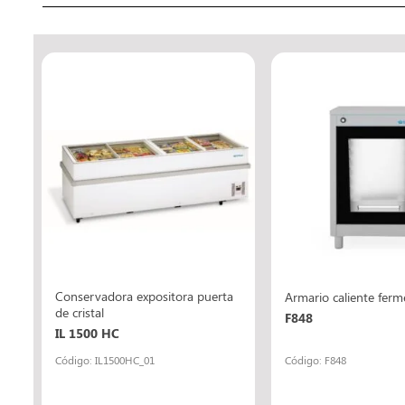
Conservadora expositora puerta
Armario caliente fer
de cristal
F848
IL 1500 HC
Código: IL1500HC_01
Código: F848