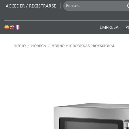
Saltar
BUSCAR
ACCEDER / REGISTRARSE
al
POR:
contenido
EMPRESA
P
INICIO
/
HORECA
/
HORNO MICROONDAS PROFESIONAL