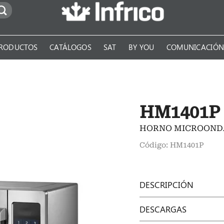
RODUCTOS
CATÁLOGOS
SAT
BY YOU
COMUNICACIÓ
HM1401P
HORNO MICROONDA
Código: HM1401P
DESCRIPCIÓN
DESCARGAS