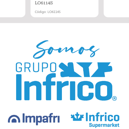
LO6114S
Código: LO6114S