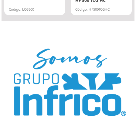
Código: LO3500
Código: HF500TCGHC