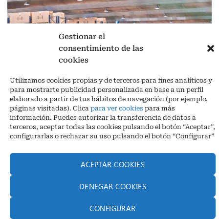
Gestionar el
consentimiento de las
cookies
Aviso legal
|
Política de privacidad
|
Cookies
Utilizamos cookies propias y de terceros para fines analíticos y
Ctra. A-3132, De Aguilar a A-318 por Moriles km 15,5 M.I. (Córdoba)
para mostrarte publicidad personalizada en base a un perfil
España
elaborado a partir de tus hábitos de navegación (por ejemplo,
COORDENADAS: Latitud: 37,40 – Longitud -04,58 | Telf. + 34 957 51
páginas visitadas). Clica
para ver cookies
para más
30 68
información. Puedes autorizar la transferencia de datos a
info@infrico.com Infrico SL 2026©. Diseñado por
Babait Technology
terceros, aceptar todas las cookies pulsando el botón “Aceptar”,
configurarlas o rechazar su uso pulsando el botón “Configurar”
ACEPTAR COOKIES
DENEGAR COOKIES
CONFIGURAR