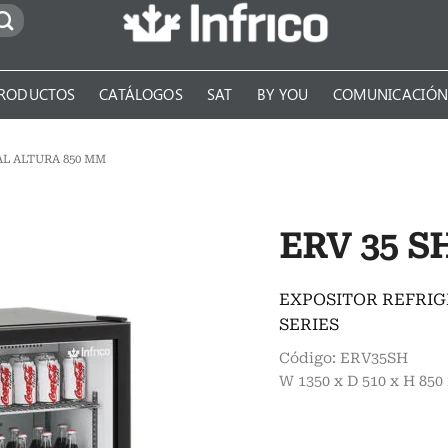
RODUCTOS
CATÁLOGOS
SAT
BY YOU
COMUNICACIÓ
L ALTURA 850 MM
ERV 35 S
EXPOSITOR REFRIG
SERIES
Código: ERV35SH
W 1350 x D 510 x H 85