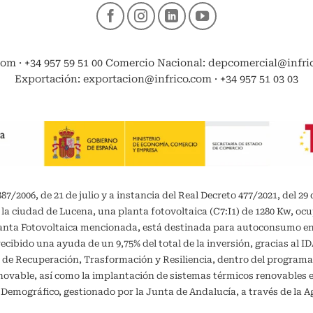
com · +34 957 59 51 00 Comercio Nacional: depcomercial@infrico
Exportación: exportacion@infrico.com · +34 957 51 03 03
/2006, de 21 de julio y a instancia del Real Decreto 477/2021, del 29 
 la ciudad de Lucena, una planta fotovoltaica (C7:I1) de 1280 Kw, oc
planta Fotovoltaica mencionada, está destinada para autoconsumo 
recibido una ayuda de un 9,75% del total de la inversión, gracias al 
 de Recuperación, Trasformación y Resiliencia, dentro del programa
vable, así como la implantación de sistemas térmicos renovables en 
o Demográfico, gestionado por la Junta de Andalucía, a través de la A