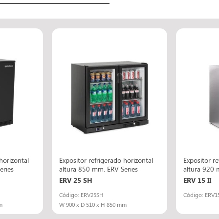
horizontal
Expositor refrigerado horizontal
Expositor re
eries
altura 850 mm. ERV Series
altura 920 
ERV 25 SH
ERV 15 II
Código: ERV25SH
Código: ERV15
m
W 900 x D 510 x H 850 mm