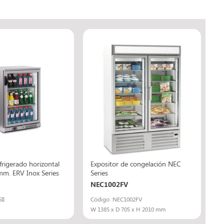
frigerado horizontal
Expositor de congelación NEC
mm. ERV Inox Series
Series
NEC1002FV
II
Código: NEC1002FV
W 1385 x D 705 x H 2010 mm