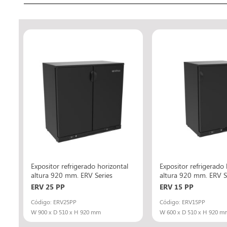
RC
Expositor refrigerado horizontal
Expositor refrigerado 
altura 920 mm. ERV Series
altura 920 mm. ERV S
ERV 25 PP
ERV 15 PP
Código: ERV25PP
Código: ERV15PP
W 900 x D 510 x H 920 mm
W 600 x D 510 x H 920 m