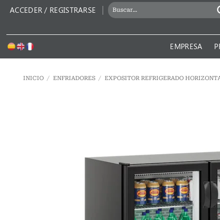
Saltar
BUSCAR
ACCEDER / REGISTRARSE
al
POR:
contenido
EMPRESA
P
INICIO
/
ENFRIADORES
/
EXPOSITOR REFRIGERADO HORIZONTA