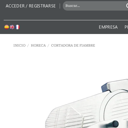
Saltar
BUSCAR
ACCEDER / REGISTRARSE
al
POR:
contenido
EMPRESA
P
INICIO
/
HORECA
/
CORTADORA DE FIAMBRE