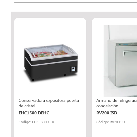
Conservadora expositora puerta
Armario de refrigerac
de cristal
congelación
EHC1500 DEHC
RV200 ISD
Código: EHC1500DEHC
Código: RV200ISD