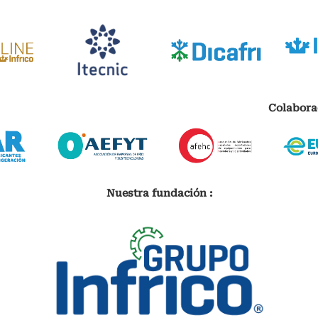
Colabora
Nuestra fundación :