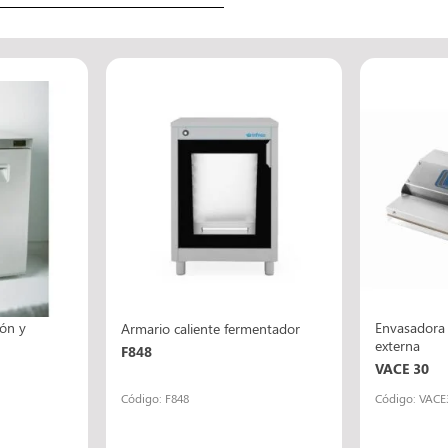
ión y
Envasadora 
Armario caliente fermentador
externa
F848
VACE 30
Código: F848
Código: VACE