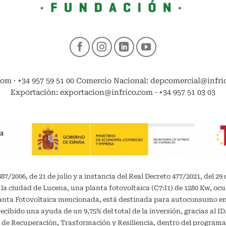
com · +34 957 59 51 00 Comercio Nacional: depcomercial@infrico
Exportación: exportacion@infrico.com · +34 957 51 03 03
/2006, de 21 de julio y a instancia del Real Decreto 477/2021, del 29 
 la ciudad de Lucena, una planta fotovoltaica (C7:I1) de 1280 Kw, oc
planta Fotovoltaica mencionada, está destinada para autoconsumo 
recibido una ayuda de un 9,75% del total de la inversión, gracias al 
 de Recuperación, Trasformación y Resiliencia, dentro del programa