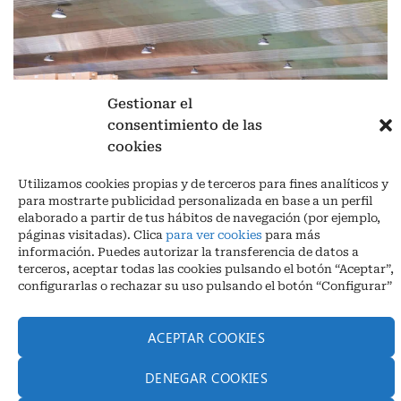
Gestionar el
consentimiento de las
cookies
Aviso legal
|
Política de privacidad
|
Cookies
Utilizamos cookies propias y de terceros para fines analíticos y
Ctra. A-3132, De Aguilar a A-318 por Moriles km 15,5 M.I. (Córdoba)
para mostrarte publicidad personalizada en base a un perfil
España
elaborado a partir de tus hábitos de navegación (por ejemplo,
COORDENADAS: Latitud: 37,40 – Longitud -04,58 | Telf. + 34 957 51
páginas visitadas). Clica
para ver cookies
para más
30 68
información. Puedes autorizar la transferencia de datos a
info@infrico.com Infrico SL 2026©. Diseñado por
Babait Technology
terceros, aceptar todas las cookies pulsando el botón “Aceptar”,
configurarlas o rechazar su uso pulsando el botón “Configurar”
ACEPTAR COOKIES
DENEGAR COOKIES