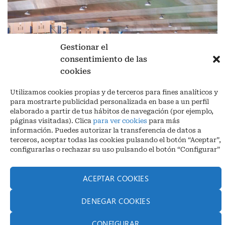
Gestionar el
consentimiento de las
cookies
Aviso legal
|
Política de privacidad
|
Cookies
Utilizamos cookies propias y de terceros para fines analíticos y
Ctra. A-3132, De Aguilar a A-318 por Moriles km 15,5 M.I. (Córdoba)
para mostrarte publicidad personalizada en base a un perfil
España
elaborado a partir de tus hábitos de navegación (por ejemplo,
COORDENADAS: Latitud: 37,40 – Longitud -04,58 | Telf. + 34 957 51
páginas visitadas). Clica
para ver cookies
para más
30 68
información. Puedes autorizar la transferencia de datos a
info@infrico.com Infrico SL 2026©. Diseñado por
Babait Technology
terceros, aceptar todas las cookies pulsando el botón “Aceptar”,
configurarlas o rechazar su uso pulsando el botón “Configurar”
ACEPTAR COOKIES
DENEGAR COOKIES
CONFIGURAR