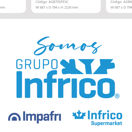
Código: AGB701PESC
Código: AGB6
 mm
W 687 x D 794 x H 2130 mm
W 687 x D 79