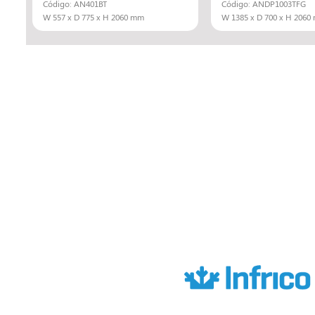
Código: AN401BT
Código: ANDP1003TFG
W 557 x D 775 x H 2060 mm
W 1385 x D 700 x H 2060