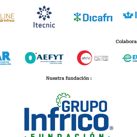
Colabora
Nuestra fundación :