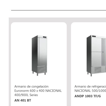
Armario de congelación
Armario de refrigerac
L
Euronorm 600 x 400 NACIONAL
NACIONAL 500/1000L
400/900L Series
ANDP 1003 TF/G
AN 401 BT