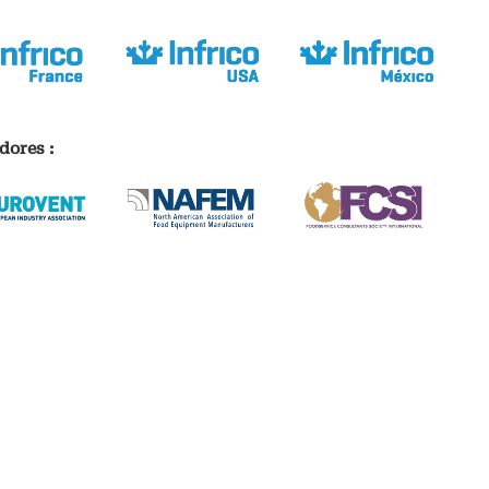
dores :