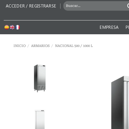
Saltar
BUSCAR
ACCEDER / REGISTRARSE
al
POR:
contenido
EMPRESA
P
INICIO
/
ARMARIOS
/
NACIONAL 500 / 1000 L