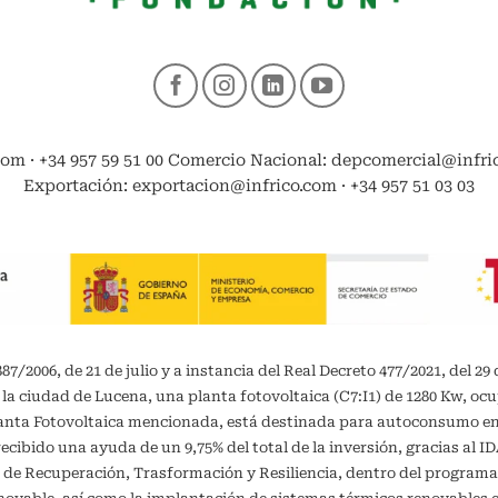
com · +34 957 59 51 00 Comercio Nacional: depcomercial@infrico
Exportación: exportacion@infrico.com · +34 957 51 03 03
/2006, de 21 de julio y a instancia del Real Decreto 477/2021, del 29 
 la ciudad de Lucena, una planta fotovoltaica (C7:I1) de 1280 Kw, oc
planta Fotovoltaica mencionada, está destinada para autoconsumo 
recibido una ayuda de un 9,75% del total de la inversión, gracias al 
 de Recuperación, Trasformación y Resiliencia, dentro del programa