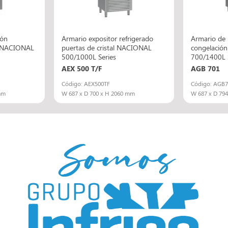
ión
Armario expositor refrigerado
Armario de 
0 NACIONAL
puertas de cristal NACIONAL
congelació
500/1000L Series
700/1400L 
AEX 500 T/F
AGB 701
Código: AEX500TF
Código: AGB7
mm
W 687 x D 700 x H 2060 mm
W 687 x D 79