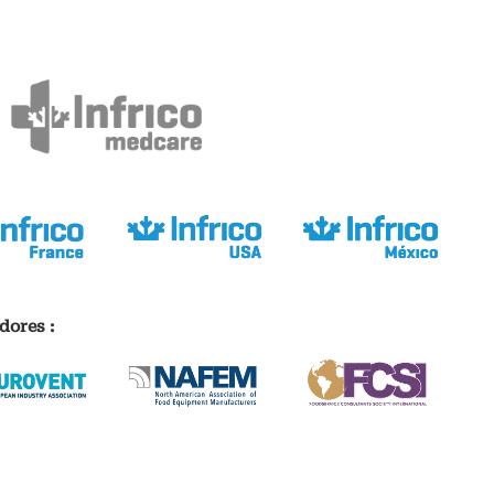
dores :