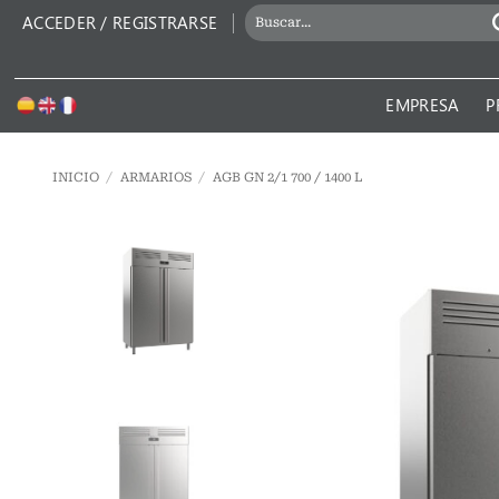
Saltar
BUSCAR
ACCEDER / REGISTRARSE
al
POR:
contenido
EMPRESA
P
INICIO
/
ARMARIOS
/
AGB GN 2/1 700 / 1400 L