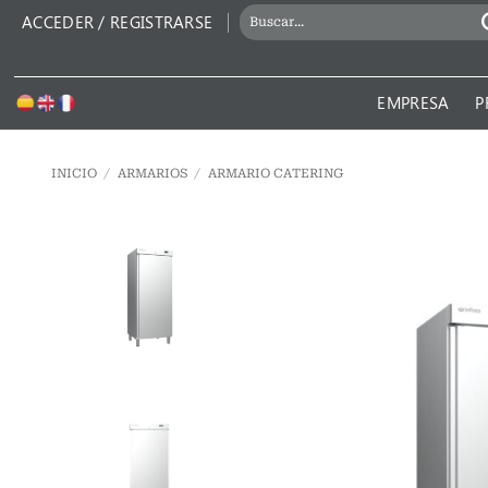
Saltar
BUSCAR
ACCEDER / REGISTRARSE
al
POR:
contenido
EMPRESA
P
INICIO
/
ARMARIOS
/
ARMARIO CATERING