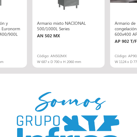
ión y
Armario mixto NACIONAL
Armario de 
ía Euronorm
500/1000L Series
congelació
400/900L
600x400 AP 
AN 502 MX
AP 902 T/F
Código: AN502MX
Código: AP90
mm
W 687 x D 700 x H 2060 mm
W 1124 x D 7