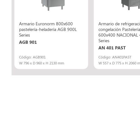
Armario Euronorm 800x600
Armario de refrigerac
L
pastelería-heladería AGB 900L
congelación Pasteler
Series
600x400 NACIONAL 
Series
AGB 901
AN 401 PAST
Código: AGB901
Código: AN401PAST
W 796 x D 960 x H 2130 mm
W 557 x D 775 x H 2060 