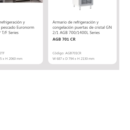
refrigeración y
Armario de refrigeración y
n pescado Euronorm
congelación puertas de cristal GN
T/F Series
2/1 AGB 700/1400L Series
AGB 701 CR
2TF
Código: AGB701CR
75 x H 2060 mm
W 687 x D 794 x H 2130 mm