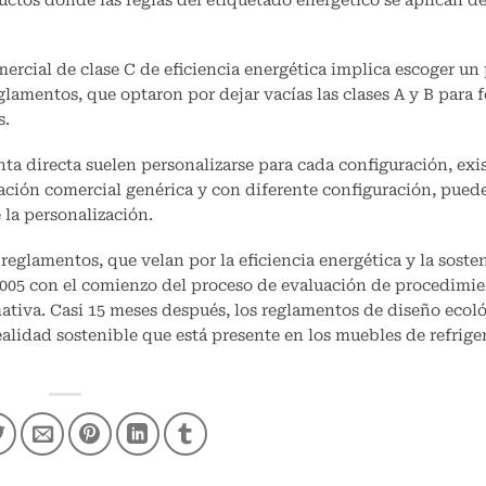
ductos donde las reglas del etiquetado energético se aplican d
mercial de clase C de eficiencia energética implica escoger un
eglamentos, que optaron por dejar vacías las clases A y B para
s.
a directa suelen personalizarse para cada configuración, exis
ión comercial genérica y con diferente configuración, pued
 la personalización.
 reglamentos, que velan por la eficiencia energética y la soste
2005 con el comienzo del proceso de evaluación de procedimie
ativa. Casi 15 meses después, los reglamentos de diseño ecol
ealidad sostenible que está presente en los muebles de refrige