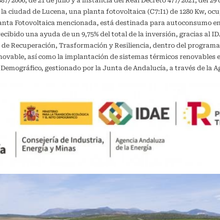
/2006, de 21 de julio y a instancia del Real Decreto 477/2021, del 29 
 la ciudad de Lucena, una planta fotovoltaica (C7:I1) de 1280 Kw, oc
planta Fotovoltaica mencionada, está destinada para autoconsumo 
recibido una ayuda de un 9,75% del total de la inversión, gracias al 
 de Recuperación, Trasformación y Resiliencia, dentro del programa
vable, así como la implantación de sistemas térmicos renovables en 
o Demográfico, gestionado por la Junta de Andalucía, a través de la A