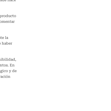
esde hace
 producto
 fomentar
te la
e haber
nibilidad,
ntos. En
ógico y de
ración