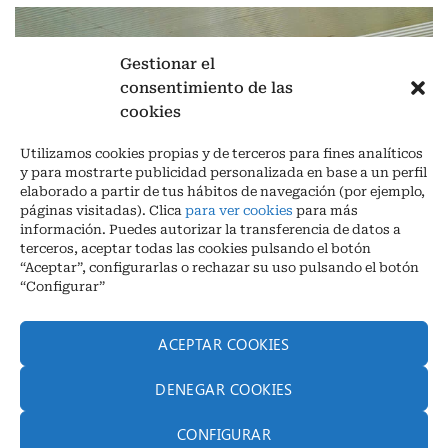
Gestionar el
consentimiento de las
cookies
Utilizamos cookies propias y de terceros para fines analíticos
y para mostrarte publicidad personalizada en base a un perfil
elaborado a partir de tus hábitos de navegación (por ejemplo,
páginas visitadas). Clica
para ver cookies
para más
información. Puedes autorizar la transferencia de datos a
terceros, aceptar todas las cookies pulsando el botón
“Aceptar”, configurarlas o rechazar su uso pulsando el botón
“Configurar”
Aviso legal
|
Política de privacidad
|
Cookies
ACEPTAR COOKIES
Ctra. A-3132, De Aguilar a A-318 por Moriles km 15,5 M.I. (Córdoba)
España
DENEGAR COOKIES
COORDENADAS: Latitud: 37,40 – Longitud -04,58 | Telf. + 34 957 51
30 68
CONFIGURAR
info@infrico.com Infrico SL 2026©. Diseñado por
Babait Technology