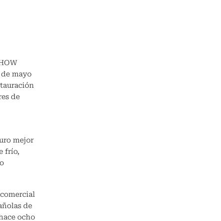
 SHOW
2 de mayo
stauración
res de
turo mejor
 frío,
mo
 comercial
añolas de
 hace ocho