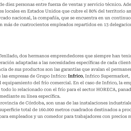
 diez personas entre fuerza de ventas y servicio técnico. Ad
 locales en Estados Unidos que cubre el 80% del territorio a
rcado nacional, la compañía, que se encuentra en un continuo
on más de cuatrocientos empleados repartidos en 13 delegacio
 Tenllado, dos hermanos emprendedores que siempre han teni
eración adaptadas a las necesidades específicas de cada client
encia de sus productos son las garantías que avalan el permane
 las empresas de Grupo Infrico:
Infrico
, Infrico Supermarket,
l equipamiento del frío comercial. En el caso de Infrico, la e
odo lo relacionado con el frío para el sector HORECA, panad
mediante su línea específica.
rovincia de Córdoba, son unas de las instalaciones industrial
uperficie total de 160.000 metros cuadrados destinados a pro
g para empleados y un comedor para trabajadores con precios 