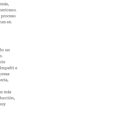
emás,
mericano.
 proceso
nes en
do un
e.
nte
 Impafri e
mpresa
ería,
es más
ducción,
muy