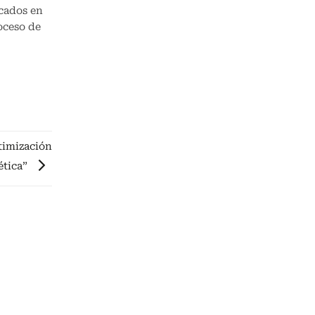
icados en
oceso de
ptimización
ética”