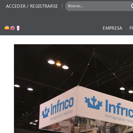
Saltar
Buscar
ACCEDER / REGISTRARSE
por:
al
contenido
EMPRESA
P