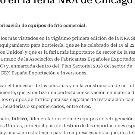
co en la feria NRA de Chicago
ricación de equipos de frío comercial.
 los más visitados en la vigésimo primera edición de la NRA
equipamiento para hostelería, que se ha celebrado del 19 al 2
s Unidos) y que es la feria más importante de sector de la re
 la mano de la Asociación de Fabricantes Españoles Exportado
 y, enmarcada dentro del ‘Plan Sectorial 2018 del sector de
 ICEX España Exportación e Inversiones.
ar el bienestar de las personas y en la construcción de un fu
ficiente, que garantiza una perfecta conservación en materia de
 los equipos de Infrico para sus negocios de restauración co
a, heladerías o supermercados, entre otros.
pain,
Infrico
, líder en fabricación de equipos de refrigeración
os Unidos, principal país de destino de las exportaciones esp
a y una zona estratégica para la empresa española que, desde