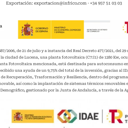
Exportación: exportacion@infrico.com · +34 957 51 03 03
/2006, de 21 de julio y a instancia del Real Decreto 477/2021, del 29 
 la ciudad de Lucena, una planta fotovoltaica (C7:I1) de 1280 Kw, oc
planta Fotovoltaica mencionada, está destinada para autoconsumo 
recibido una ayuda de un 9,75% del total de la inversión, gracias al 
 de Recuperación, Trasformación y Resiliencia, dentro del programa
vable, así como la implantación de sistemas térmicos renovables en 
o Demográfico, gestionado por la Junta de Andalucía, a través de la A