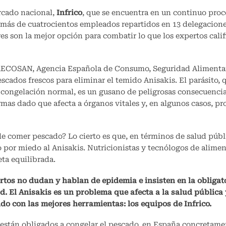
rcado nacional,
Infrico
, que se encuentra en un continuo proc
 más de cuatrocientos empleados repartidos en 13 delegacion
res son la mejor opción para combatir lo que los expertos cali
a AECOSAN, Agencia Española de Consumo, Seguridad Alimenta
escados frescos para eliminar el temido Anisakis. El parásito, 
 congelación normal, es un gusano de peligrosas consecuencia
mas dado que afecta a órganos vitales y, en algunos casos, pr
e comer pescado? Lo cierto es que, en términos de salud públi
por miedo al Anisakis. Nutricionistas y tecnólogos de alimen
eta equilibrada.
rtos no dudan y hablan de epidemia e insisten en la obliga
d. El Anisakis es un problema que afecta a la salud pública
o con las mejores herramientas: los equipos de Infrico.
 están obligados a congelar el pescado, en España concretam