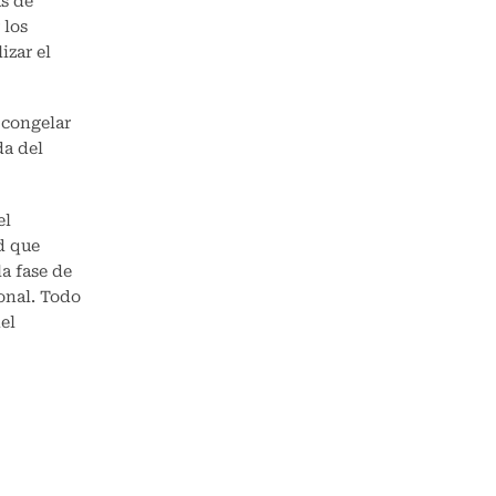
as de
 los
izar el
 congelar
da del
el
d que
la fase de
onal. Todo
del