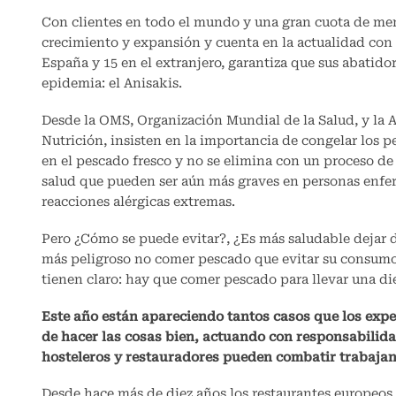
Con clientes en todo el mundo y una gran cuota de me
crecimiento y expansión y cuenta en la actualidad con
España y 15 en el extranjero, garantiza que sus abatido
epidemia: el Anisakis.
Desde la OMS, Organización Mundial de la Salud, y l
Nutrición, insisten en la importancia de congelar los p
en el pescado fresco y no se elimina con un proceso de
salud que pueden ser aún más graves en personas enfer
reacciones alérgicas extremas.
Pero ¿Cómo se puede evitar?, ¿Es más saludable dejar d
más peligroso no comer pescado que evitar su consumo 
tienen claro: hay que comer pescado para llevar una di
Este año están apareciendo tantos casos que los expe
de hacer las cosas bien, actuando con responsabilida
hosteleros y restauradores pueden combatir trabajand
Desde hace más de diez años los restaurantes europeos