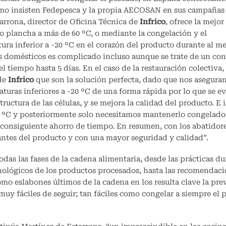
omo insisten Fedepesca y la propia AECOSAN en sus campañas
arrona, director de Oficina Técnica de
Infrico
, ofrece la mejor
 o plancha a más de 60 ºC, o mediante la congelación y el
a inferior a -20 ºC en el corazón del producto durante al m
es domésticos es complicado incluso aunque se trate de un co
 el tiempo hasta 5 días. En el caso de la restauración colectiva,
 de
Infrico
que son la solución perfecta, dado que nos aseguran
uras inferiores a -20 ºC de una forma rápida por lo que se evi
uctura de las células, y se mejora la calidad del producto. E 
 ºC y posteriormente solo necesitamos mantenerlo congelado 
consiguiente ahorro de tiempo. En resumen, con los abatidor
ntes del producto y con una mayor seguridad y calidad”.
das las fases de la cadena alimentaria, desde las prácticas du
cnológicos de los productos procesados, hasta las recomendac
como eslabones últimos de la cadena en los resulta clave la pr
 muy fáciles de seguir; tan fáciles como congelar a siempre el 