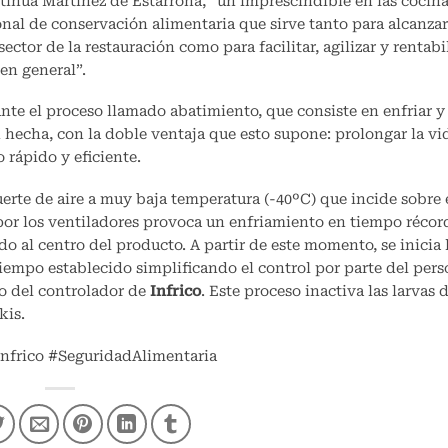
tinúa Martínez de Estarrona, “un imprescindible en las cocin
ional de conservación alimentaria que sirve tanto para alcanzar
ctor de la restauración como para facilitar, agilizar y rentabil
en general”.
ante el proceso llamado abatimiento, que consiste en enfriar y
hecha, con la doble ventaja que esto supone: prolongar la vi
rápido y eficiente.
rte de aire a muy baja temperatura (-40ºC) que incide sobre 
 por los ventiladores provoca un enfriamiento en tiempo récor
do al centro del producto. A partir de este momento, se inicia 
iempo establecido simplificando el control por parte del pers
jo del controlador de
Infrico
. Este proceso inactiva las larvas 
kis.
Infrico #SeguridadAlimentaria