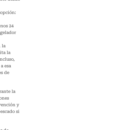
 opción:
enos 24
ngelador
 la
ta la
incluso,
a esa
es de
rante la
iones
evención y
pescado si