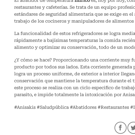
El abatidor de temperatura
Infrico
es, hoy por hoy, con
restaurantes y cafeterías. Se trata de un equipo profes
estándares de seguridad alimentaria que se exige en el se
trabajo de los cocineros y manipuladores de alimentos 
La funcionalidad de estos refrigeradores se logra medi
rápidamente a bajísimas temperaturas la comida recién 
alimento y optimizar su conservación, todo de un modo 
¿Y cómo se hace? Proporcionando una corriente muy fue
producto por todos sus lados. Esta corriente generada
logra un proceso uniforme, de exterior a interior llegan
conservación que mantiene la temperatura durante el t
este proceso se realiza con un ciclo especifico de traba
parasito, e impide totalmente la intoxicación por Anisa
#Anisakis #Saludpública #Abatidores #Restaurantes #