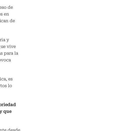
eso de
es en
fican de
ria y
que vive
s para la
ovoca
ca, es
tos lo
toriedad
 y que
ente desde