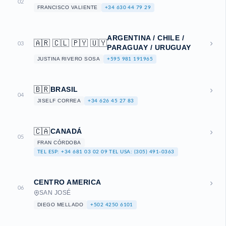
02
FRANCISCO VALIENTE
+34 630 44 79 29
ARGENTINA / CHILE /
›
🇦🇷 🇨🇱 🇵🇾 🇺🇾
03
PARAGUAY / URUGUAY
JUSTINA RIVERO SOSA
+595 981 191965
›
🇧🇷
BRASIL
04
JISELF CORREA
+34 626 45 27 83
›
🇨🇦
CANADÁ
05
FRAN CÓRDOBA
TEL ESP: +34 681 03 02 09 TEL USA: (305) 491-0363
›
CENTRO AMERICA
06
SAN JOSÉ
DIEGO MELLADO
+502 4250 6101