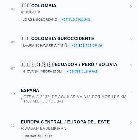
›
🇨🇴
COLOMBIA
07
BOGOTA
JORGE SOLORZANO
+57 310 3931548
›
🇨🇴
COLOMBIA SUROCCIDENTE
08
LAURA ECHAVARRÍA PATIÑ
+57 321 723 59 36
›
🇪🇨 🇵🇪 🇧🇴
ECUADOR / PERÚ / BOLIVIA
09
GIOVANNI PEDRAZZOLI
+ 59 399 118 6962
›
ESPAÑA
10
CTRA. A-3132, DE AGUILAR A A-318 POR MORILES KM
15,5 M.I. (CÓRDOBA)
›
EUROPA CENTRAL / EUROPA DEL ESTE
11
DOGAN BADEMKIRAN
+90 545 583 6315