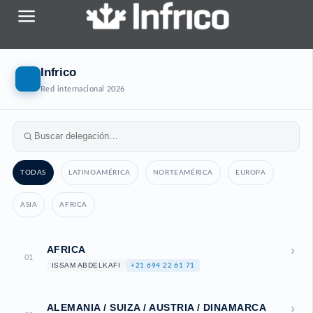
Saltar
al
contenido
Infrico
Red internacional 2026
TODAS
LATINOAMÉRICA
NORTEAMÉRICA
EUROPA
ASIA
AFRICA
›
AFRICA
01
ISSAM ABDELKAFI
+21 694 22 61 71
›
ALEMANIA / SUIZA / AUSTRIA / DINAMARCA