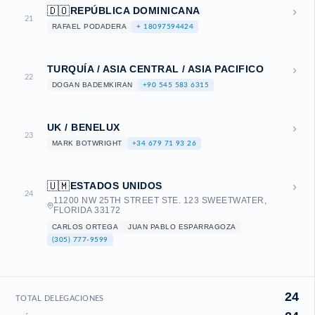
›
🇩🇴
REPÚBLICA DOMINICANA
21
RAFAEL PODADERA
+ 18097594424
›
TURQUÍA / ASIA CENTRAL / ASIA PACIFICO
22
DOGAN BADEMKIRAN
+90 545 583 6315
›
UK / BENELUX
23
MARK BOTWRIGHT
+34 679 71 93 26
›
🇺🇲
ESTADOS UNIDOS
24
11200 NW 25TH STREET STE. 123 SWEETWATER,
FLORIDA 33172
CARLOS ORTEGA
JUAN PABLO ESPARRAGOZA
(305) 777-9599
24
TOTAL DELEGACIONES