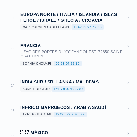
EUROPA NORTE / ITALIA / ISLANDIA / ISLAS
›
12
FEROE / ISRAEL / GRECIA / CROACIA
MARI CARMEN CASTELLANO
+34 683 26 67 08
›
FRANCIA
13
ZAC DES PORTES D L’OCÉANE OUEST. 72650 SAINT
SATURNIN
SOPHIA CHOUKRI
06 58 04 33 15
›
INDIA SUB / SRI LANKA / MALDIVAS
14
SUNNIT BECTOR
+91 7888 48 7200
›
INFRICO MARRUECOS / ARABIA SAUDÍ
15
AZIZ BOUHARTAN
+212 522 207 372
›
🇲🇽
MÉXICO
16