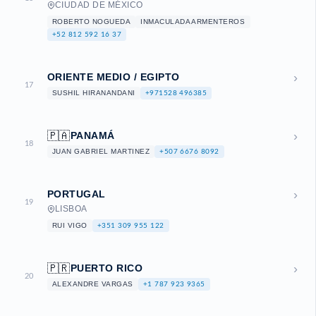
CIUDAD DE MÉXICO
ROBERTO NOGUEDA
INMACULADA ARMENTEROS
+52 812 592 16 37
›
ORIENTE MEDIO / EGIPTO
17
SUSHIL HIRANANDANI
+971528 496385
›
🇵🇦
PANAMÁ
18
JUAN GABRIEL MARTINEZ
+507 6676 8092
›
PORTUGAL
19
LISBOA
RUI VIGO
+351 309 955 122
›
🇵🇷
PUERTO RICO
20
ALEXANDRE VARGAS
+1 787 923 9365