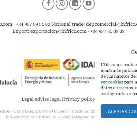
o.com · +34 957 59 51 00 National trade: depcomercial@infrico.c
Export: exportacion@infrico.com · +34 957 51 03 03
Ge
Utilizamos cookies
mostrarte publici
de tus hábitos de
ver cookies
para m
datos a terceros, 
configurarlas o r
Legal advise legal
|
Privacy policy
|
Cookies
ACEPTAR CO
edros – Las Navas, s/n 14900 Lucena | (Córdoba) España Phone. + 34 957 5
info@infrico.com Infrico SL 2026©. Designed by
Babait Technology