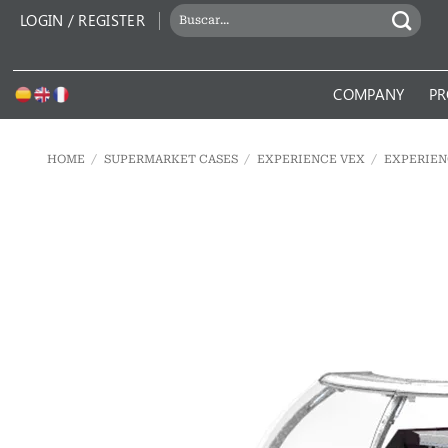
Skip
SEARCH
LOGIN / REGISTER
to
FOR:
content
COMPANY
PR
HOME
/
SUPERMARKET CASES
/
EXPERIENCE VEX
/
EXPERIEN