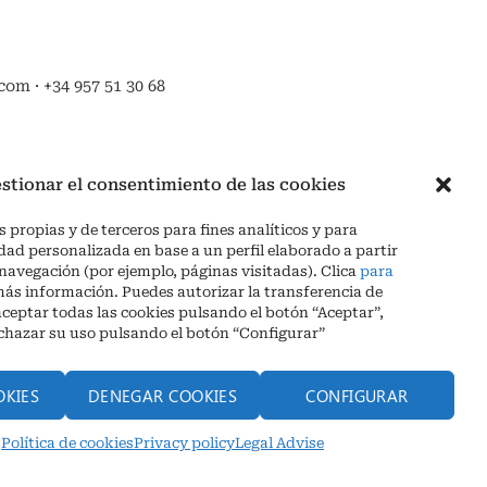
om · +34 957 51 30 68
stionar el consentimiento de las cookies
 propias y de terceros para fines analíticos y para
dad personalizada en base a un perfil elaborado a partir
 navegación (por ejemplo, páginas visitadas). Clica
para
ás información. Puedes autorizar la transferencia de
aceptar todas las cookies pulsando el botón “Aceptar”,
echazar su uso pulsando el botón “Configurar”
OKIES
DENEGAR COOKIES
CONFIGURAR
1 30 68
Política de cookies
Privacy policy
Legal Advise