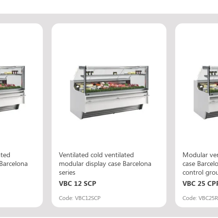
ated
Ventilated cold ventilated
Modular ven
Barcelona
modular display case Barcelona
case Barcel
series
control gro
VBC 12 SCP
VBC 25 CP
Code: VBC12SCP
Code: VBC25