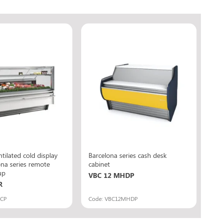
tilated cold display
Barcelona series cash desk
ona series remote
cabinet
up
VBC 12 MHDP
R
RCP
Code: VBC12MHDP