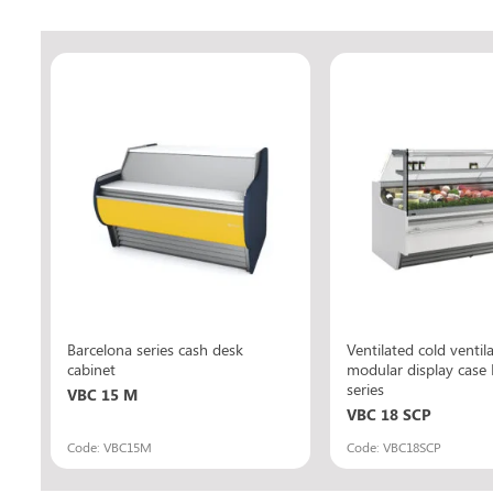
Barcelona series cash desk
Ventilated cold ventil
cabinet
modular display case 
series
VBC 15 M
VBC 18 SCP
Code: VBC15M
Code: VBC18SCP